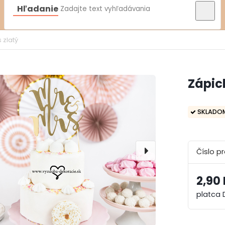
Hľadanie
 zlatý
Zápich
SKLADO
Číslo p
2,90
platca 