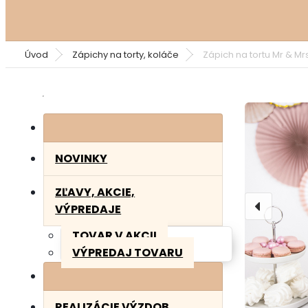
Úvod
Zápichy na torty, koláče
Zápich na tortu Mr & Mrs
NOVINKY
ZĽAVY, AKCIE,
VÝPREDAJE
TOVAR V AKCII
VÝPREDAJ TOVARU
REALIZÁCIE VÝZDOB