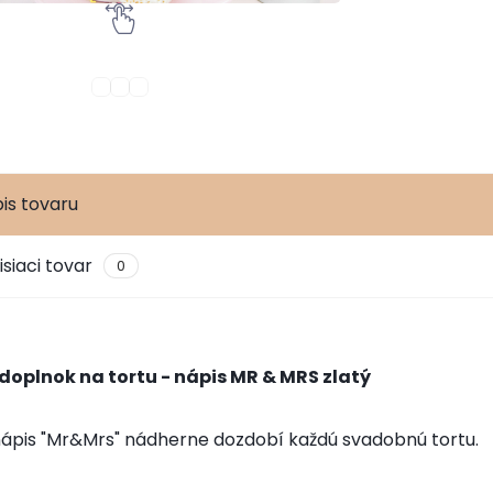
is tovaru
isiaci tovar
0
oplnok na tortu - nápis MR & MRS zlatý
ápis "Mr&Mrs" nádherne dozdobí každú svadobnú tortu.