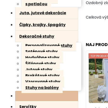
Ozdobný zla
s potlačou
Juta, jutové dekorácie
Celková výš
Čipky, krajky, špagáty
Dekoračné stuhy
NAJ PROD
Personalizované stuhy
Saténové stuhy
TOP PRODUK
Hodvábne stuhy
Šifónové stuhy
Jutové stuhy
Brokátové stuhy
Vzorované stuhy
Stuhy na balóny
Servítky