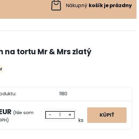
 na tortu Mr & Mrs zlatý
M
roduktu:
1180
 EUR
(Nie som
-
+
ks
DPH)