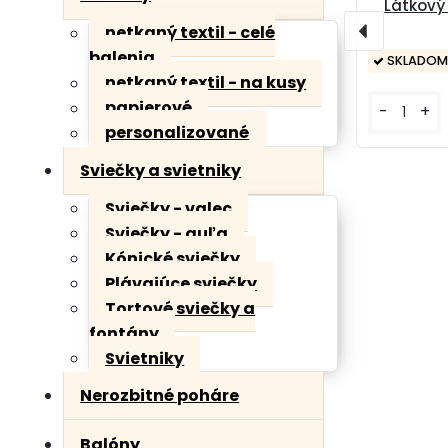
Látkový
netkaný textil - celé
balenia
SKLADOM
netkaný textil - na kusy
papierové
-
+
personalizované
Sviečky a svietniky
Sviečky - valec
Sviečky - guľa
Kónické sviečky
Plávajúce sviečky
Tortové sviečky a
fontány
Svietniky
Nerozbitné poháre
Balóny