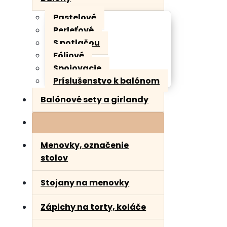
Pastelové
Perleťové
S potlačou
Fóliové
Spojovacie
Príslušenstvo k balónom
Balónové sety a girlandy
Menovky, označenie
stolov
Stojany na menovky
Zápichy na torty, koláče