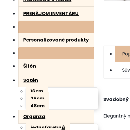
PRENÁJOM INVENTÁRU
Personalizované produkty
Pop
Šifón
Súv
Satén
16cm
36cm
Svadobný d
48cm
Elegantný n
Organza
jednofarebná