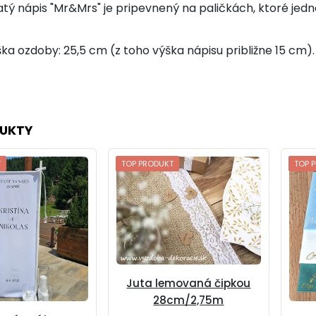
tý nápis "Mr&Mrs" je pripevnený na paličkách, ktoré jed
ka ozdoby: 25,5 cm (z toho výška nápisu približne 15 cm).
UKTY
T
TOP PRODUKT
TOP 
Juta lemovaná čipkou
28cm/2,75m