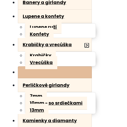
Banery a girlandy
Lupene a konfety
Lupene ruží
Konfety
Krabičky a vrecúška
Krabičky
Vrecúška
Perličkové girlandy
7mm
10mm - so srdiečkami
13mm
Kamienky a diamanty