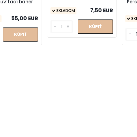
 uvítací baner
Pers
7,50 EUR
SKLADOM
55,00 EUR
SK
-
+
-