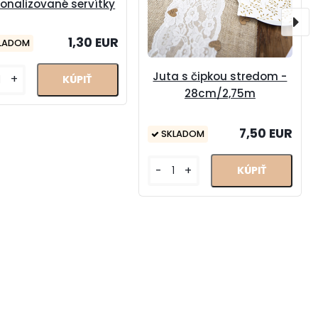
onalizované servítky
1,30 EUR
LADOM
Juta s čipkou stredom -
+
28cm/2,75m
7,50 EUR
SKLADOM
-
+