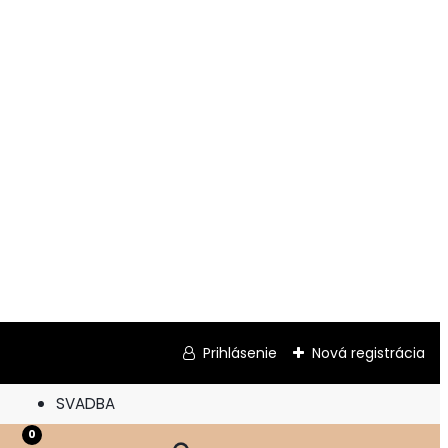
Prihlásenie
Nová registrácia
M
SVADBA
0