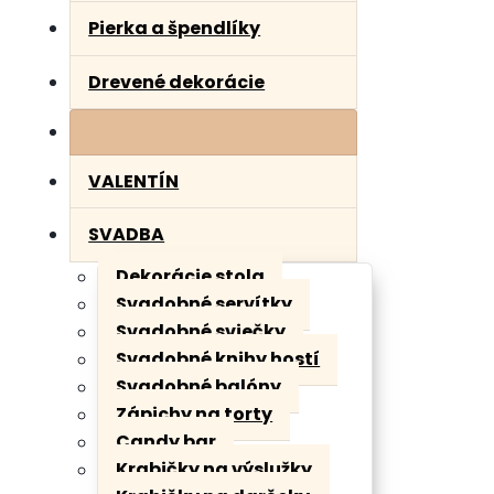
Pierka a špendlíky
Drevené dekorácie
VALENTÍN
SVADBA
Dekorácie stola
Svadobné servítky
Svadobné sviečky
Svadobné knihy hostí
Svadobné balóny
Zápichy na torty
Candy bar
Krabičky na výslužky