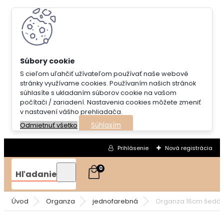
S cieľom uľahčiť užívateľom používať naše webové
stránky využívame cookies. Používaním našich stránok
súhlasíte s ukladaním súborov cookie na vašom
počítači / zariadení. Nastavenia cookies môžete zmeniť
v nastavení vášho prehliadača.
Súhlasím
Odmietnuť všetko
Prihlásenie
Nová registrácia
0
Hľadanie
Úvod
Organza
jednofarebná
Organza 16cm šedá